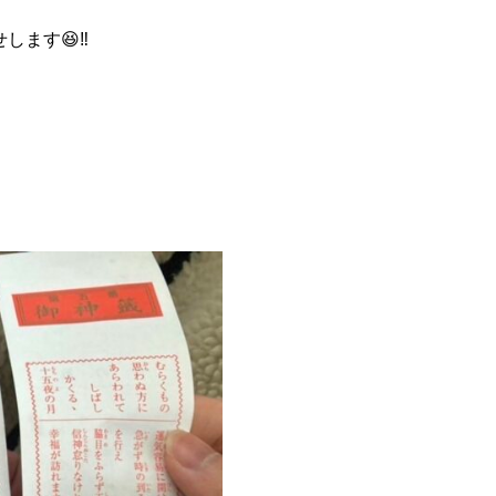
ます😆‼️