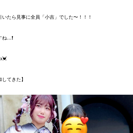
引いたら見事に全員「小吉」でした〜！！！
ね…❗️
💓
加してきた】