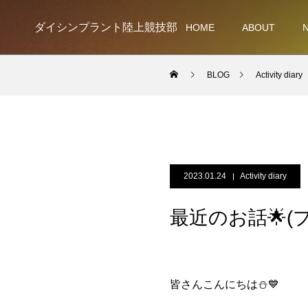
ダイシンプラント陸上競技部
HOME
ABOUT
BLOG
Activity diary
2023.01.24
Activity diary
最近のお話🌟(
皆さんこんにちは⛄️💙