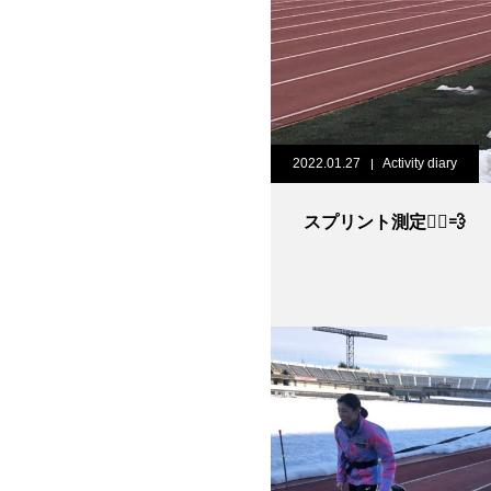
2022.01.27
Activity diary
スプリント測定🏃‍♀️💨