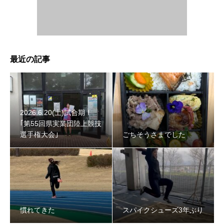
最近の記事
2026.6.20(土)試合期Ⅰ
｢第55回県実業団陸上競技
選手権大会｣
ごちそうさまでした
慣れてきた
スパイクシューズ3年ぶり