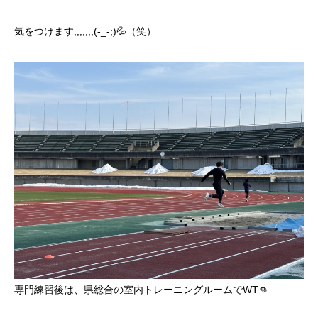
気をつけます,,,,,,,(-_-;)💦（笑）
専門練習後は、県総合の室内トレーニングルームでWT👊