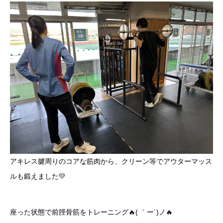
アキレス腱周りのコアな筋肉から、クリーン等でアウターマッス
ルも鍛えました💛
座った状態で前脛骨筋をトレーニング🔥( ｀ー´)ノ🔥