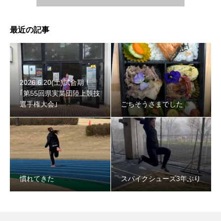
最近の記事
2026.6.20(土)試合期Ⅰ
｢第55回県実業団陸上競技
選手権大会｣
ごちそうさまでした
慣れてきた
スパイクシューズ3年ぶり