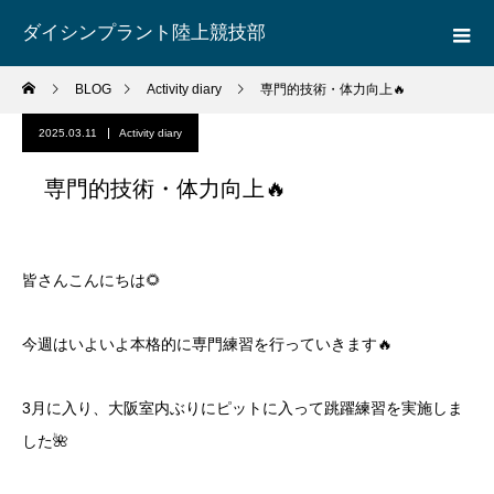
ダイシンプラント陸上競技部
BLOG
Activity diary
専門的技術・体力向上🔥
2025.03.11
Activity diary
専門的技術・体力向上🔥
皆さんこんにちは🌻
今週はいよいよ本格的に専門練習を行っていきます🔥
3月に入り、大阪室内ぶりにピットに入って跳躍練習を実施しま
した🌺