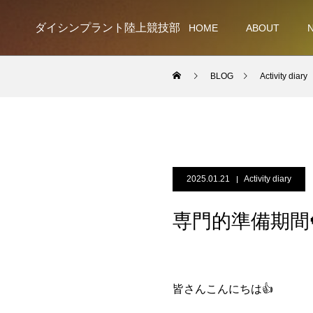
ダイシンプラント陸上競技部
HOME
ABOUT
BLOG
Activity diary
2025.01.21
Activity diary
専門的準備期間
皆さんこんにちは👍