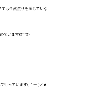
中でも全然焦りを感じていな
います(#^^#)
っています( ｀ー´)ノ🔥