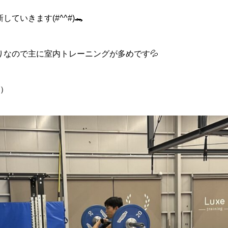
ていきます(#^^#)🐊
りなので主に室内トレーニングが多めです💦
グ）