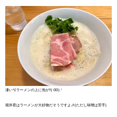
凄い🫧ラーメンの上に泡が‼️( Ꙭ).ᐟ‪‪‪
堀井君はラーメンが大好物だそうですよ🎶(ただし味噌は苦手)