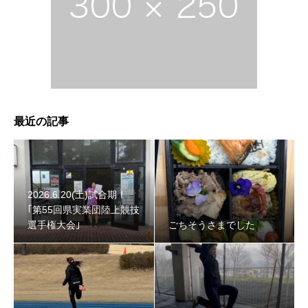
最近の記事
2026.6.20(土)試合期Ⅰ
｢第55回県実業団陸上競技
選手権大会｣
ごちそうさまでした