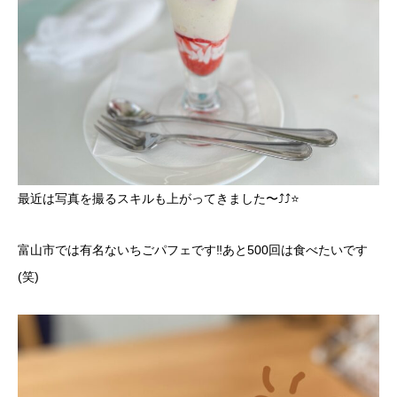
最近は写真を撮るスキルも上がってきました〜⤴︎︎⤴︎︎⭐️
富山市では有名ないちごパフェです‼️あと500回は食べたいです
(笑)