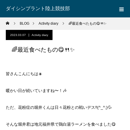
ダイシンプラント陸上競技部
BLOG
Activity diary
🌈最近食べたもの😋🍴✨
2023.03.07
Activity diary
🌈最近食べたもの😋🍴✨
皆さんこんにちは☀️
暖かい日が続いていますね〜！🎶
ただ、花粉症の堀井くんは日々花粉との戦いデス‼️(^_^;)💦
そんな堀井君は地元福井県で鶏白湯ラーメンを食べました😋